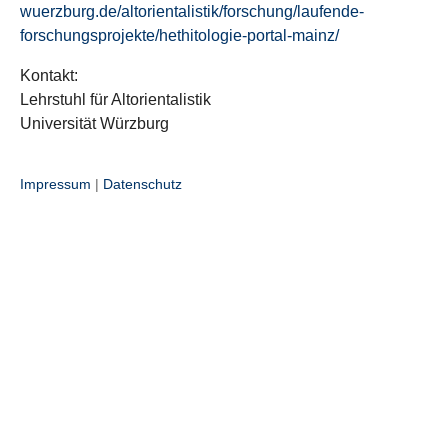
wuerzburg.de/altorientalistik/forschung/laufende-
forschungsprojekte/hethitologie-portal-mainz/
Kontakt:
Lehrstuhl für Altorientalistik
Universität Würzburg
Impressum
|
Datenschutz