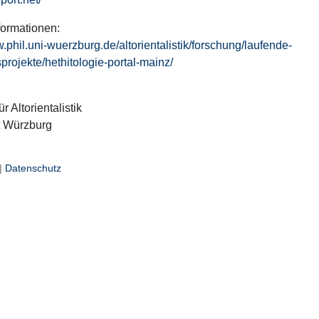
formationen:
w.phil.uni-wuerzburg.de/altorientalistik/forschung/laufende-
projekte/hethitologie-portal-mainz/
ür Altorientalistik
t Würzburg
|
Datenschutz