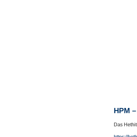
HPM – 
Das Hethito
https://het