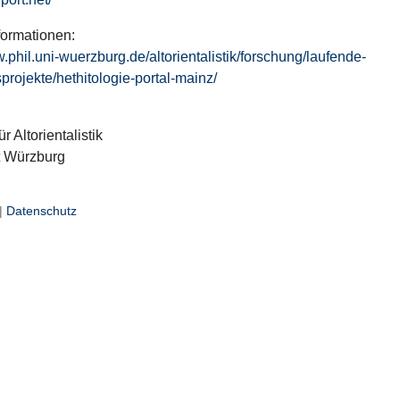
formationen:
w.phil.uni-wuerzburg.de/altorientalistik/forschung/laufende-
projekte/hethitologie-portal-mainz/
ür Altorientalistik
t Würzburg
|
Datenschutz