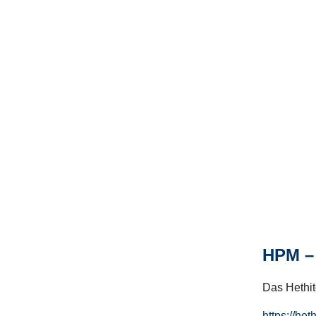
HPM – 
Das Hethito
https://het