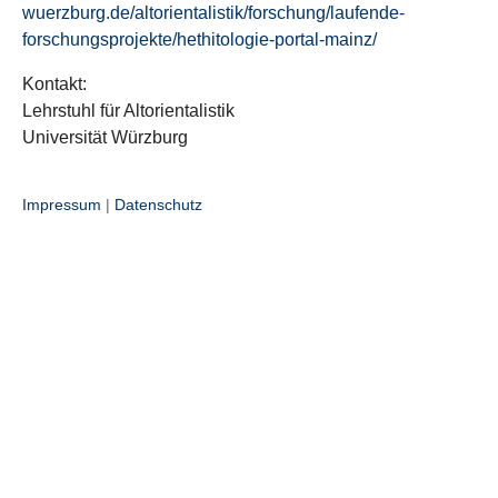
wuerzburg.de/altorientalistik/forschung/laufende-
forschungsprojekte/hethitologie-portal-mainz/
Kontakt:
Lehrstuhl für Altorientalistik
Universität Würzburg
Impressum
|
Datenschutz