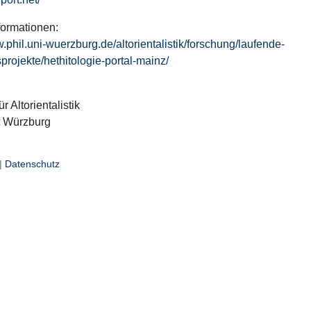
formationen:
w.phil.uni-wuerzburg.de/altorientalistik/forschung/laufende-
projekte/hethitologie-portal-mainz/
ür Altorientalistik
t Würzburg
|
Datenschutz