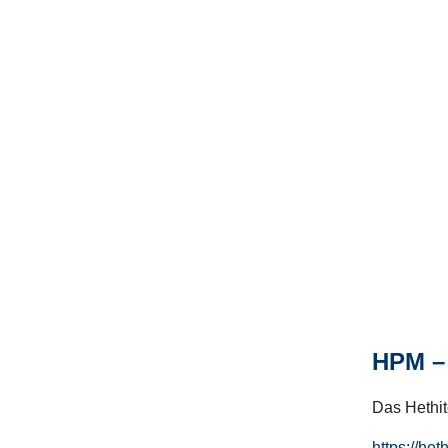
HPM – 
Das Hethito
https://het