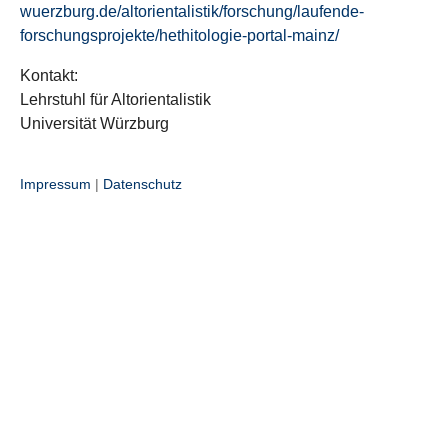
wuerzburg.de/altorientalistik/forschung/laufende-
forschungsprojekte/hethitologie-portal-mainz/
Kontakt:
Lehrstuhl für Altorientalistik
Universität Würzburg
Impressum
|
Datenschutz