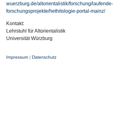
wuerzburg.de/altorientalistik/forschung/laufende-
forschungsprojekte/hethitologie-portal-mainz/
Kontakt:
Lehrstuhl für Altorientalistik
Universität Würzburg
Impressum
|
Datenschutz