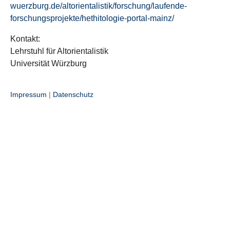
wuerzburg.de/altorientalistik/forschung/laufende-
forschungsprojekte/hethitologie-portal-mainz/
Kontakt:
Lehrstuhl für Altorientalistik
Universität Würzburg
Impressum
|
Datenschutz