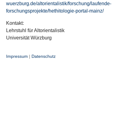
wuerzburg.de/altorientalistik/forschung/laufende-
forschungsprojekte/hethitologie-portal-mainz/
Kontakt:
Lehrstuhl für Altorientalistik
Universität Würzburg
Impressum
|
Datenschutz