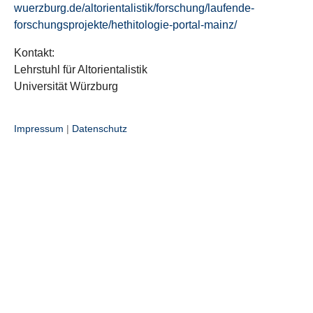
wuerzburg.de/altorientalistik/forschung/laufende-
forschungsprojekte/hethitologie-portal-mainz/
Kontakt:
Lehrstuhl für Altorientalistik
Universität Würzburg
Impressum
|
Datenschutz