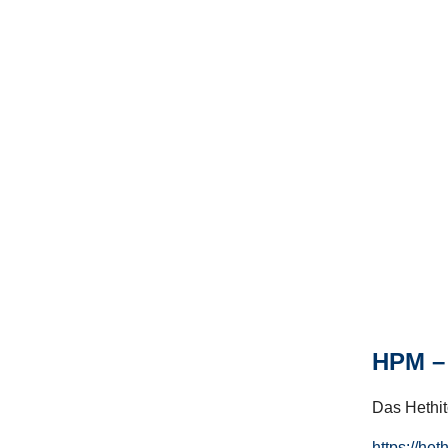
HPM – 
Das Hethito
https://het