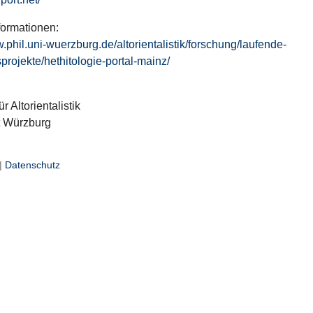
formationen:
w.phil.uni-wuerzburg.de/altorientalistik/forschung/laufende-
projekte/hethitologie-portal-mainz/
ür Altorientalistik
t Würzburg
|
Datenschutz