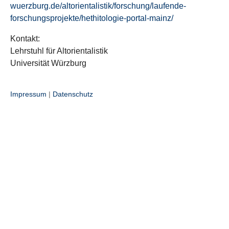
wuerzburg.de/altorientalistik/forschung/laufende-
forschungsprojekte/hethitologie-portal-mainz/
Kontakt:
Lehrstuhl für Altorientalistik
Universität Würzburg
Impressum
|
Datenschutz