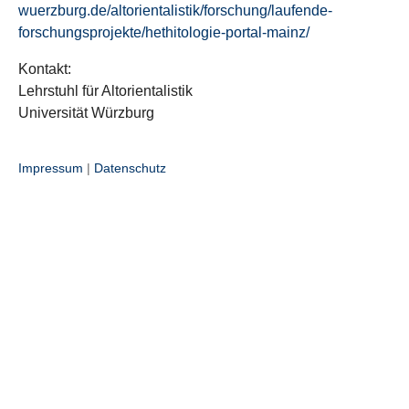
wuerzburg.de/altorientalistik/forschung/laufende-
forschungsprojekte/hethitologie-portal-mainz/
Kontakt:
Lehrstuhl für Altorientalistik
Universität Würzburg
Impressum
|
Datenschutz