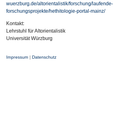
wuerzburg.de/altorientalistik/forschung/laufende-
forschungsprojekte/hethitologie-portal-mainz/
Kontakt:
Lehrstuhl für Altorientalistik
Universität Würzburg
Impressum
|
Datenschutz