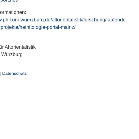
formationen:
w.phil.uni-wuerzburg.de/altorientalistik/forschung/laufende-
projekte/hethitologie-portal-mainz/
ür Altorientalistik
t Würzburg
|
Datenschutz