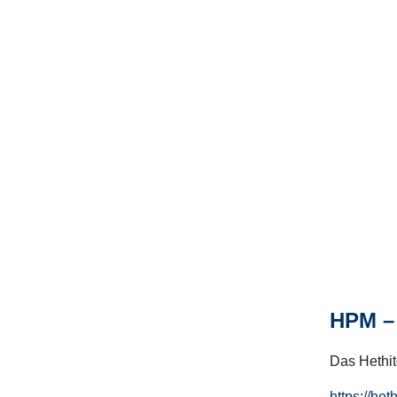
HPM – 
Das Hethito
https://het