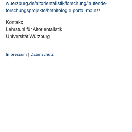
wuerzburg.de/altorientalistik/forschung/laufende-
forschungsprojekte/hethitologie-portal-mainz/
Kontakt:
Lehrstuhl für Altorientalistik
Universität Würzburg
Impressum
|
Datenschutz