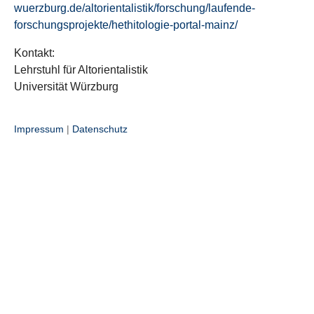
wuerzburg.de/altorientalistik/forschung/laufende-
forschungsprojekte/hethitologie-portal-mainz/
Kontakt:
Lehrstuhl für Altorientalistik
Universität Würzburg
Impressum
|
Datenschutz