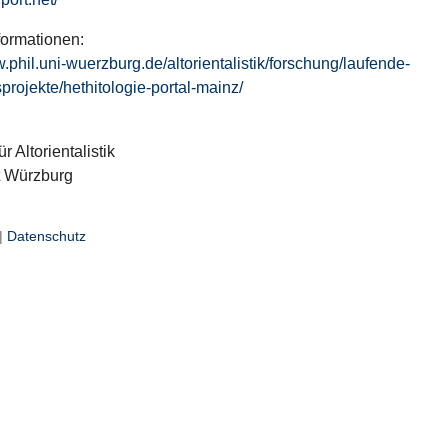
formationen:
w.phil.uni-wuerzburg.de/altorientalistik/forschung/laufende-
projekte/hethitologie-portal-mainz/
ür Altorientalistik
t Würzburg
|
Datenschutz