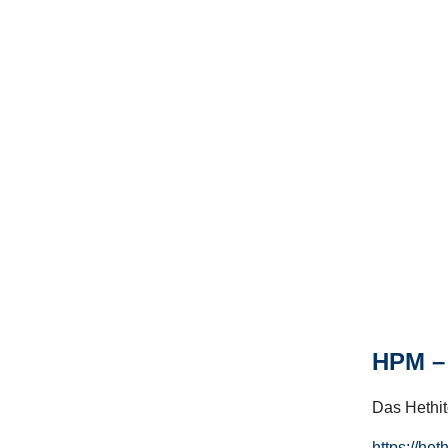
HPM – 
Das Hethito
https://het