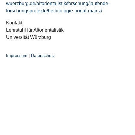
wuerzburg.de/altorientalistik/forschung/laufende-
forschungsprojekte/hethitologie-portal-mainz/
Kontakt:
Lehrstuhl für Altorientalistik
Universität Würzburg
Impressum
|
Datenschutz