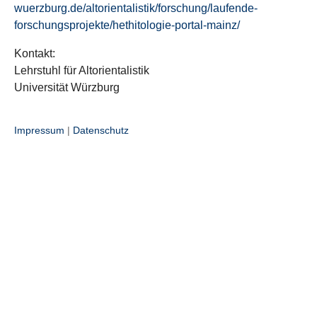
wuerzburg.de/altorientalistik/forschung/laufende-
forschungsprojekte/hethitologie-portal-mainz/
Kontakt:
Lehrstuhl für Altorientalistik
Universität Würzburg
Impressum
|
Datenschutz