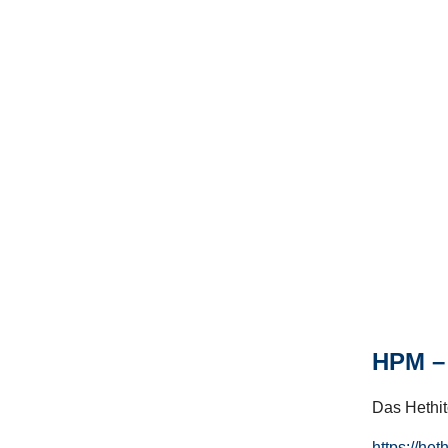
HPM – 
Das Hethito
https://het