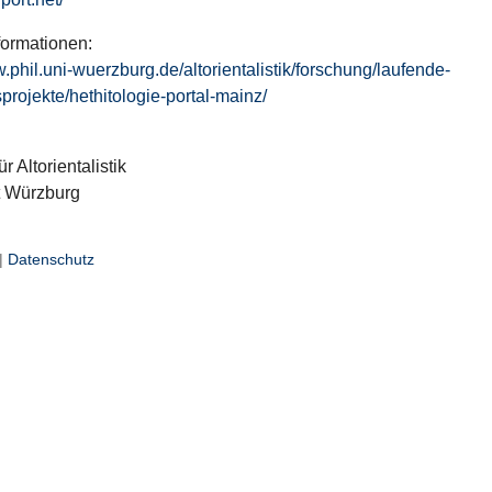
formationen:
w.phil.uni-wuerzburg.de/altorientalistik/forschung/laufende-
projekte/hethitologie-portal-mainz/
ür Altorientalistik
t Würzburg
|
Datenschutz