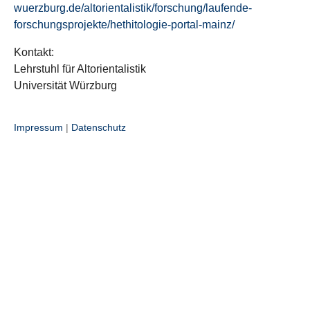
wuerzburg.de/altorientalistik/forschung/laufende-
forschungsprojekte/hethitologie-portal-mainz/
Kontakt:
Lehrstuhl für Altorientalistik
Universität Würzburg
Impressum
|
Datenschutz