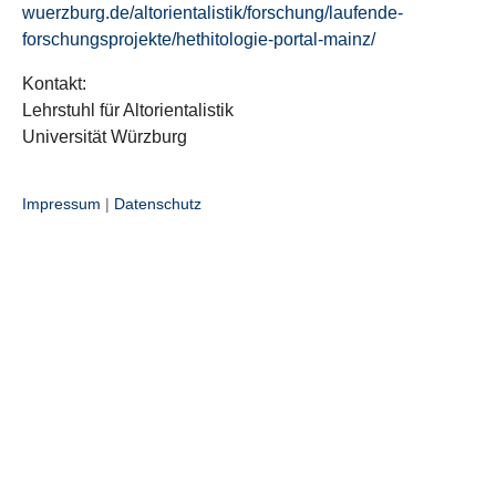
wuerzburg.de/altorientalistik/forschung/laufende-
forschungsprojekte/hethitologie-portal-mainz/
Kontakt:
Lehrstuhl für Altorientalistik
Universität Würzburg
Impressum
|
Datenschutz