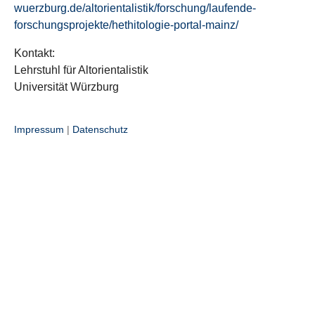
wuerzburg.de/altorientalistik/forschung/laufende-
forschungsprojekte/hethitologie-portal-mainz/
Kontakt:
Lehrstuhl für Altorientalistik
Universität Würzburg
Impressum
|
Datenschutz