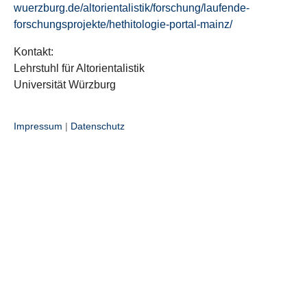
wuerzburg.de/altorientalistik/forschung/laufende-
forschungsprojekte/hethitologie-portal-mainz/
Kontakt:
Lehrstuhl für Altorientalistik
Universität Würzburg
Impressum
|
Datenschutz