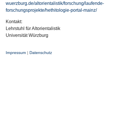
wuerzburg.de/altorientalistik/forschung/laufende-
forschungsprojekte/hethitologie-portal-mainz/
Kontakt:
Lehrstuhl für Altorientalistik
Universität Würzburg
Impressum
|
Datenschutz