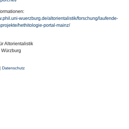
formationen:
w.phil.uni-wuerzburg.de/altorientalistik/forschung/laufende-
projekte/hethitologie-portal-mainz/
ür Altorientalistik
t Würzburg
|
Datenschutz