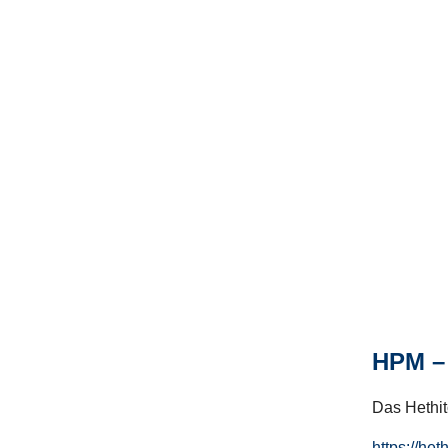
HPM – 
Das Hethito
https://het