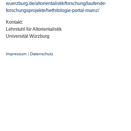
wuerzburg.de/altorientalistik/forschung/laufende-
forschungsprojekte/hethitologie-portal-mainz/
Kontakt:
Lehrstuhl für Altorientalistik
Universität Würzburg
Impressum
|
Datenschutz