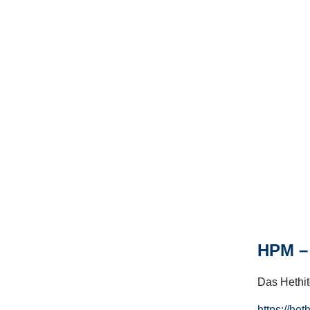
HPM – 
Das Hethito
https://het