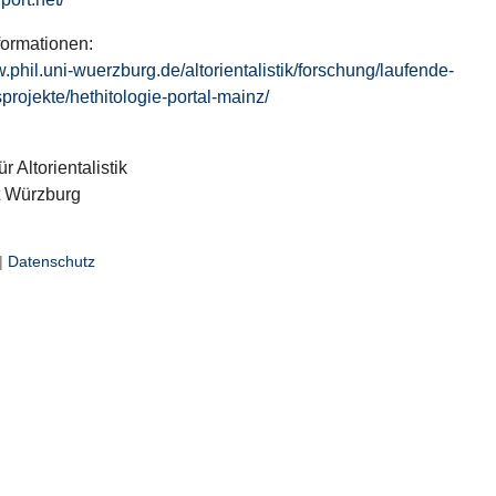
formationen:
w.phil.uni-wuerzburg.de/altorientalistik/forschung/laufende-
projekte/hethitologie-portal-mainz/
ür Altorientalistik
t Würzburg
|
Datenschutz