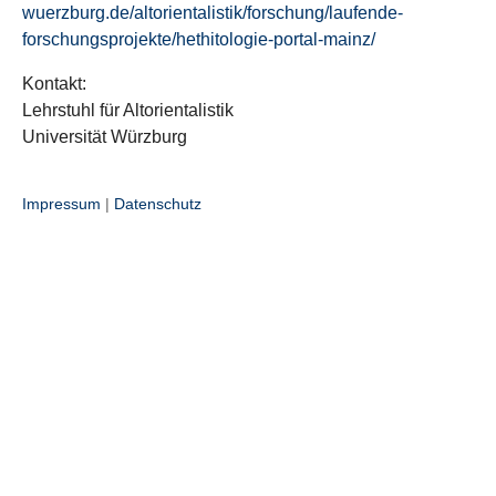
wuerzburg.de/altorientalistik/forschung/laufende-
forschungsprojekte/hethitologie-portal-mainz/
Kontakt:
Lehrstuhl für Altorientalistik
Universität Würzburg
Impressum
|
Datenschutz