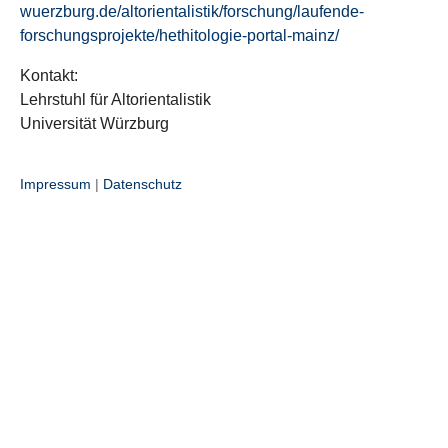
wuerzburg.de/altorientalistik/forschung/laufende-
forschungsprojekte/hethitologie-portal-mainz/
Kontakt:
Lehrstuhl für Altorientalistik
Universität Würzburg
Impressum
|
Datenschutz