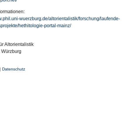
formationen:
w.phil.uni-wuerzburg.de/altorientalistik/forschung/laufende-
projekte/hethitologie-portal-mainz/
ür Altorientalistik
t Würzburg
|
Datenschutz