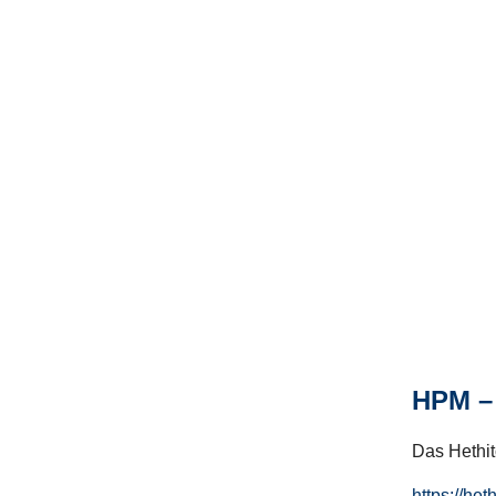
HPM – 
Das Hethito
https://het