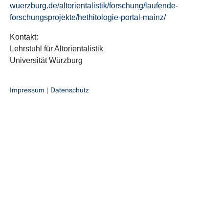
wuerzburg.de/altorientalistik/forschung/laufende-
forschungsprojekte/hethitologie-portal-mainz/
Kontakt:
Lehrstuhl für Altorientalistik
Universität Würzburg
Impressum
|
Datenschutz