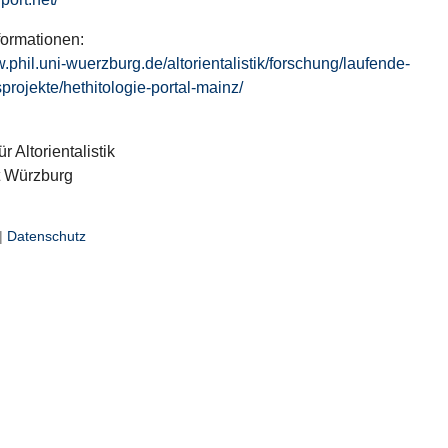
formationen:
w.phil.uni-wuerzburg.de/altorientalistik/forschung/laufende-
projekte/hethitologie-portal-mainz/
ür Altorientalistik
t Würzburg
|
Datenschutz