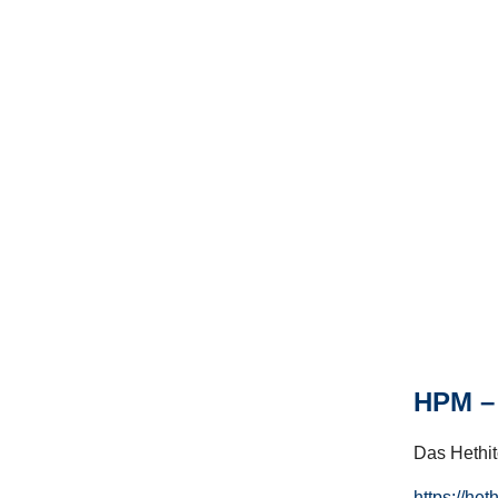
HPM – 
Das Hethito
https://het