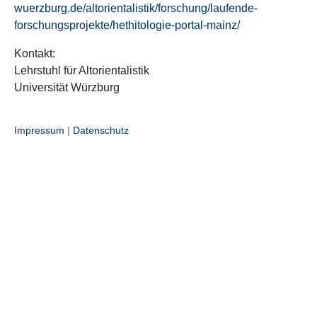
wuerzburg.de/altorientalistik/forschung/laufende-
forschungsprojekte/hethitologie-portal-mainz/
Kontakt:
Lehrstuhl für Altorientalistik
Universität Würzburg
Impressum
|
Datenschutz