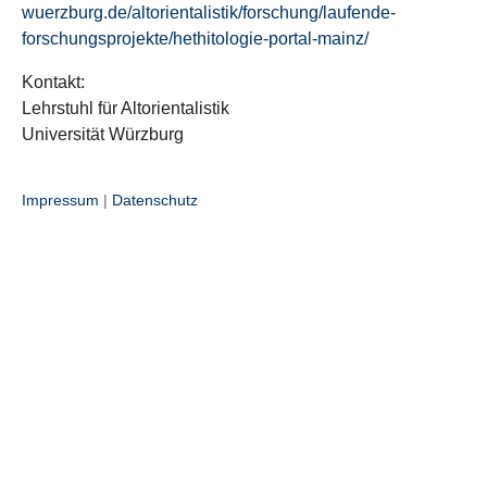
wuerzburg.de/altorientalistik/forschung/laufende-
forschungsprojekte/hethitologie-portal-mainz/
Kontakt:
Lehrstuhl für Altorientalistik
Universität Würzburg
Impressum
|
Datenschutz