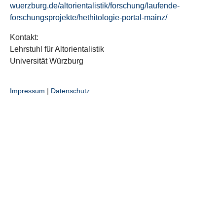
wuerzburg.de/altorientalistik/forschung/laufende-
forschungsprojekte/hethitologie-portal-mainz/
Kontakt:
Lehrstuhl für Altorientalistik
Universität Würzburg
Impressum
|
Datenschutz