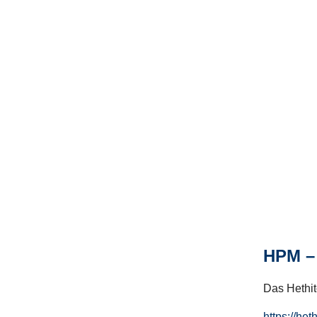
HPM – 
Das Hethito
https://het