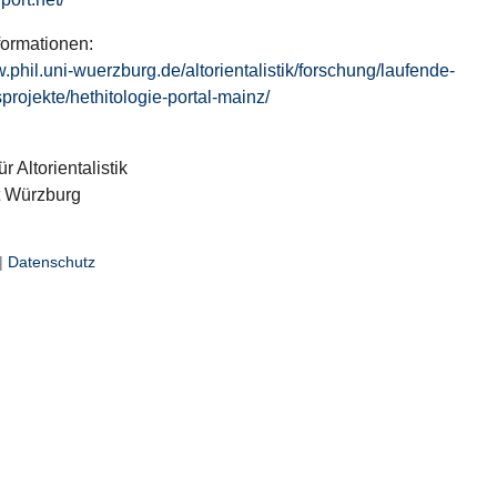
formationen:
w.phil.uni-wuerzburg.de/altorientalistik/forschung/laufende-
projekte/hethitologie-portal-mainz/
ür Altorientalistik
t Würzburg
|
Datenschutz