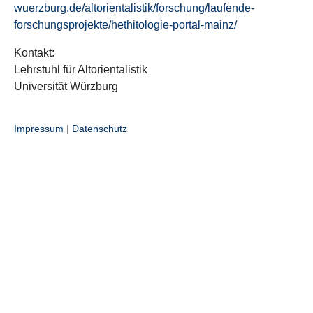
wuerzburg.de/altorientalistik/forschung/laufende-
forschungsprojekte/hethitologie-portal-mainz/
Kontakt:
Lehrstuhl für Altorientalistik
Universität Würzburg
Impressum
|
Datenschutz