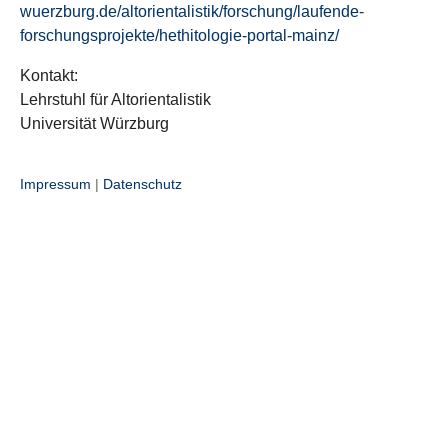
wuerzburg.de/altorientalistik/forschung/laufende-
forschungsprojekte/hethitologie-portal-mainz/
Kontakt:
Lehrstuhl für Altorientalistik
Universität Würzburg
Impressum
|
Datenschutz