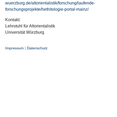
wuerzburg.de/altorientalistik/forschung/laufende-
forschungsprojekte/hethitologie-portal-mainz/
Kontakt:
Lehrstuhl für Altorientalistik
Universität Würzburg
Impressum
|
Datenschutz