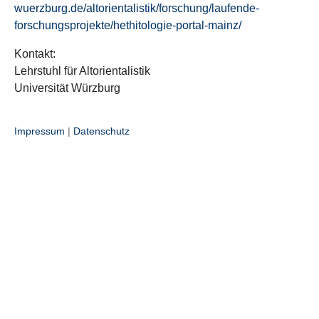
wuerzburg.de/altorientalistik/forschung/laufende-
forschungsprojekte/hethitologie-portal-mainz/
Kontakt:
Lehrstuhl für Altorientalistik
Universität Würzburg
Impressum
|
Datenschutz