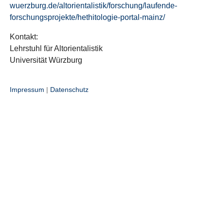
wuerzburg.de/altorientalistik/forschung/laufende-
forschungsprojekte/hethitologie-portal-mainz/
Kontakt:
Lehrstuhl für Altorientalistik
Universität Würzburg
Impressum
|
Datenschutz