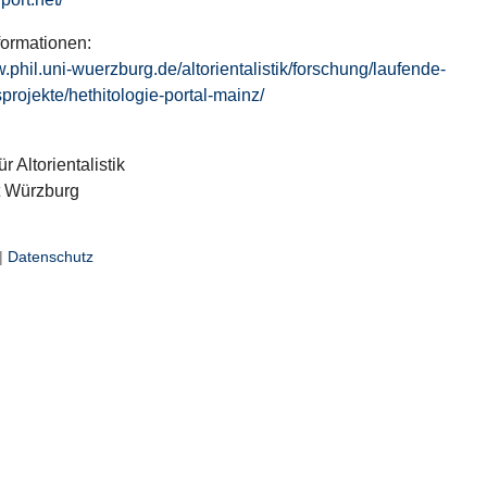
formationen:
w.phil.uni-wuerzburg.de/altorientalistik/forschung/laufende-
projekte/hethitologie-portal-mainz/
ür Altorientalistik
t Würzburg
|
Datenschutz