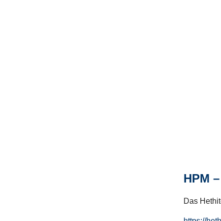
HPM – 
Das Hethito
https://het