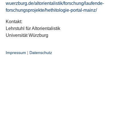
wuerzburg.de/altorientalistik/forschung/laufende-
forschungsprojekte/hethitologie-portal-mainz/
Kontakt:
Lehrstuhl für Altorientalistik
Universität Würzburg
Impressum
|
Datenschutz