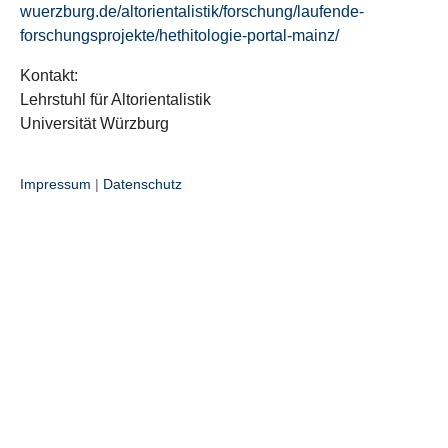
wuerzburg.de/altorientalistik/forschung/laufende-
forschungsprojekte/hethitologie-portal-mainz/
Kontakt:
Lehrstuhl für Altorientalistik
Universität Würzburg
Impressum
|
Datenschutz