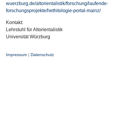
wuerzburg.de/altorientalistik/forschung/laufende-
forschungsprojekte/hethitologie-portal-mainz/
Kontakt:
Lehrstuhl für Altorientalistik
Universität Würzburg
Impressum
|
Datenschutz