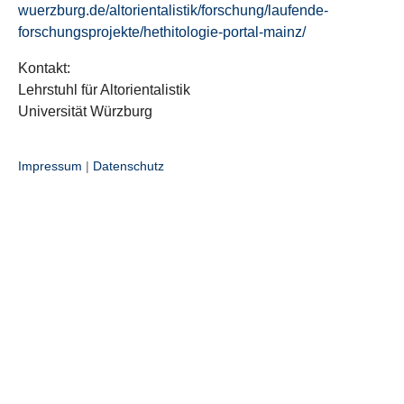
wuerzburg.de/altorientalistik/forschung/laufende-
forschungsprojekte/hethitologie-portal-mainz/
Kontakt:
Lehrstuhl für Altorientalistik
Universität Würzburg
Impressum
|
Datenschutz