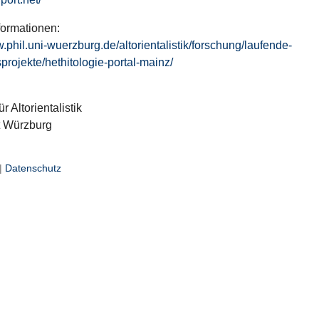
formationen:
w.phil.uni-wuerzburg.de/altorientalistik/forschung/laufende-
projekte/hethitologie-portal-mainz/
ür Altorientalistik
t Würzburg
|
Datenschutz