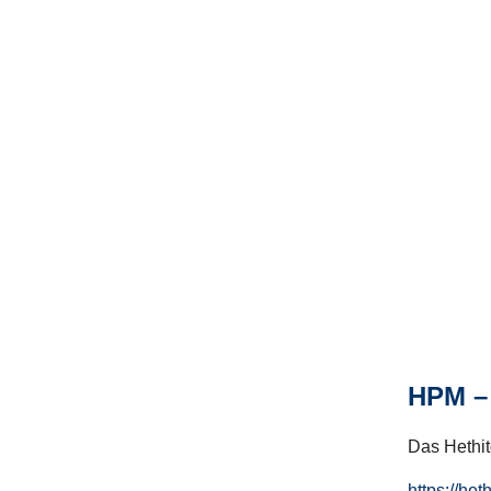
HPM – 
Das Hethito
https://het