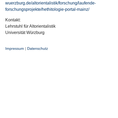
wuerzburg.de/altorientalistik/forschung/laufende-
forschungsprojekte/hethitologie-portal-mainz/
Kontakt:
Lehrstuhl für Altorientalistik
Universität Würzburg
Impressum
|
Datenschutz